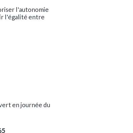
oriser l'autonomie
 l'égalité entre
vert en journée du
65